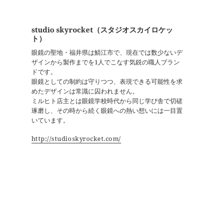
studio skyrocket（スタジオスカイロケッ
ト）
眼鏡の聖地・福井県は鯖江市で、現在では数少ないデ
ザインから製作までを1人でこなす気鋭の職人ブラン
ドです。
眼鏡としての制約は守りつつ、表現できる可能性を求
めたデザインは常識に囚われません。
ミルヒト店主とは眼鏡学校時代から同じ学び舎で切磋
琢磨し、その時から続く眼鏡への熱い想いには一目置
いています。
http://studioskyrocket.com/